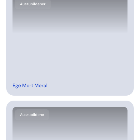
Auszubildener
Ege Mert Meral
Auszubildene